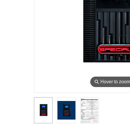
⚲
Hover to zoo